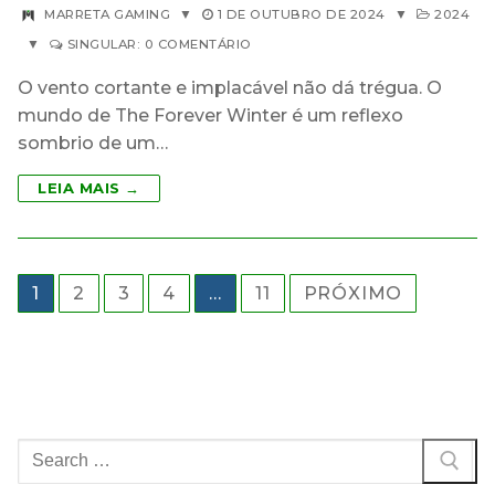
MARRETA GAMING
▼
1 DE OUTUBRO DE 2024
▼
2024
▼
SINGULAR: 0 COMENTÁRIO
O vento cortante e implacável não dá trégua. O
mundo de The Forever Winter é um reflexo
sombrio de um…
LEIA MAIS →
Paginação
1
2
3
4
…
11
PRÓXIMO
de
posts
Pesquisar
por: