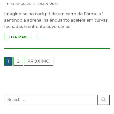
▼
SINGULAR: 0 COMENTÁRIO
Imagine-se no cockpit de um carro de Fórmula 1,
sentindo a adrenalina enquanto acelera em curvas
fechadas e enfrenta adversários…
LEIA MAIS →
Paginação
1
2
PRÓXIMO
de
posts
Pesquisar
por: