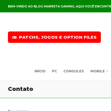
Pular
BEM-VINDO AO BLOG MARRETA GAMING, AQUI VOCÊ ENCONTR
para
o
conteúdo
PATCHS, JOGOS E OPTION FILES
INÍCIO
PC
CONSOLES
MOBILE
Contato