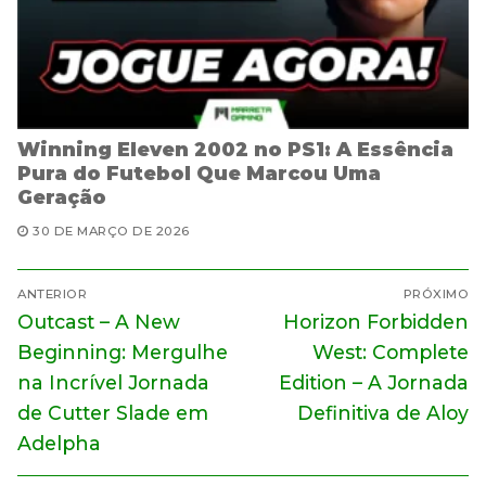
Winning Eleven 2002 no PS1: A Essência
Pura do Futebol Que Marcou Uma
Geração
30 DE MARÇO DE 2026
Navegação
ANTERIOR
PRÓXIMO
de
Post
Próximo
Outcast – A New
Horizon Forbidden
anterior:
post:
Post
Beginning: Mergulhe
West: Complete
na Incrível Jornada
Edition – A Jornada
de Cutter Slade em
Definitiva de Aloy
Adelpha