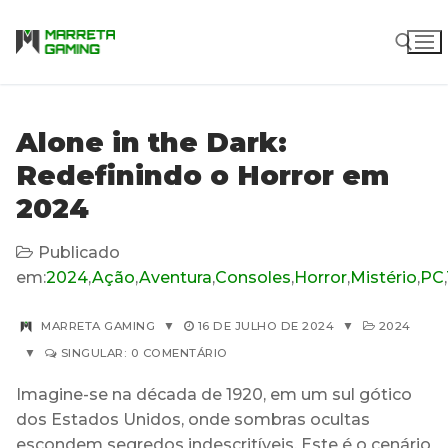
Pular
para
o
conteúdo
Pesquisar por:
Alone in the Dark:
Redefinindo o Horror em
2024
Publicado
em:
2024
,
Ação
,
Aventura
,
Consoles
,
Horror
,
Mistério
,
PC
,
MARRETA GAMING
▼
16 DE JULHO DE 2024
▼
2024
▼
SINGULAR: 0 COMENTÁRIO
Imagine-se na década de 1920, em um sul gótico
dos Estados Unidos, onde sombras ocultas
escondem segredos indescritíveis. Este é o cenário