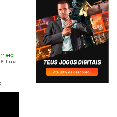
e
“Need
 Está na
: