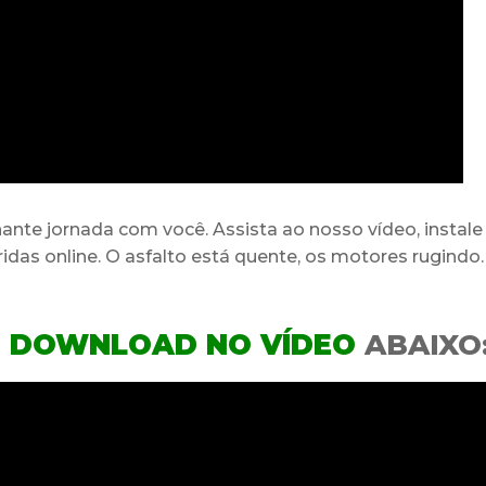
nte jornada com você. Assista ao nosso vídeo, instal
idas online. O asfalto está quente, os motores rugindo.
 DOWNLOAD NO VÍDEO
ABAIXO