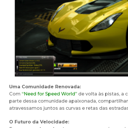
Uma Comunidade Renovada:
Com
“Need for Speed World”
de volta às pistas, a
parte dessa comunidade apaixonada, compartilhan
atravessamos juntos as curvas e retas das estradas 
O Futuro da Velocidade: