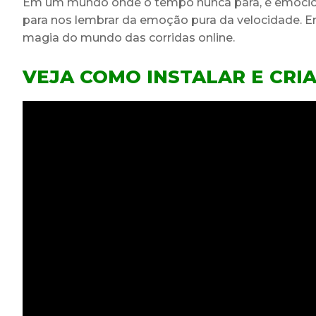
Em um mundo onde o tempo nunca para, é emocio
para nos lembrar da emoção pura da velocidade. En
magia do mundo das corridas online.
VEJA COMO INSTALAR E CRI