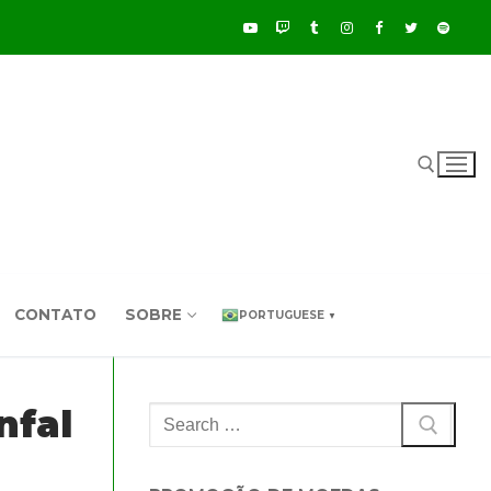
Pesquisar por:
CONTATO
SOBRE
PORTUGUESE
▼
nfal
Pesquisar
por: