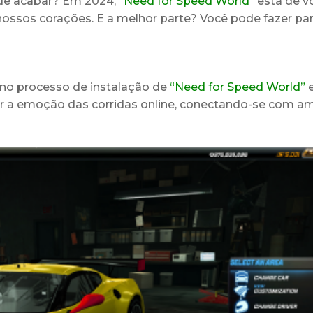
e de acabar? Em 2024,
“Need for Speed World”
está de vo
ossos corações. E a melhor parte? Você pode fazer pa
no processo de instalação de
“Need for Speed World”
e
 a emoção das corridas online, conectando-se com a