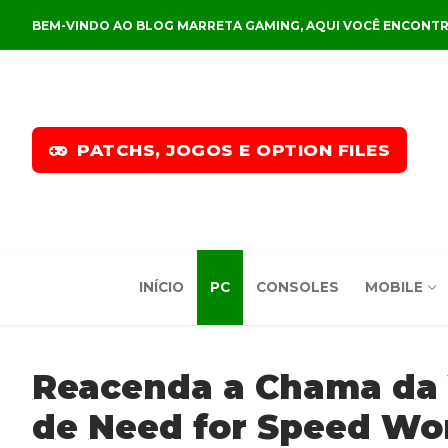
Pular
BEM-VINDO AO BLOG MARRETA GAMING, AQUI VOCÊ ENCONTR
para
o
conteúdo
PATCHS, JOGOS E OPTION FILES
INÍCIO
PC
CONSOLES
MOBILE
Reacenda a Chama da V
de Need for Speed Wo