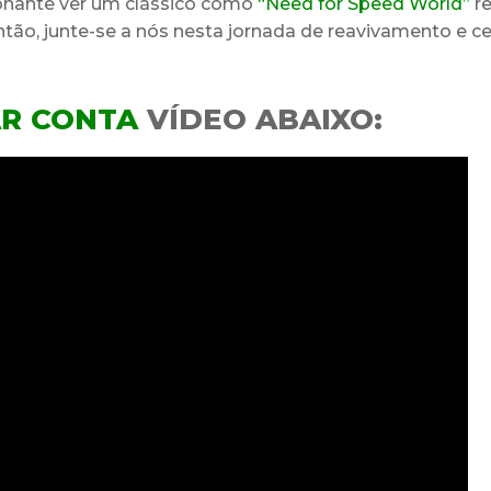
nante ver um clássico como
“Need for Speed World”
re
tão, junte-se a nós nesta jornada de reavivamento e ce
AR CONTA
VÍDEO ABAIXO: