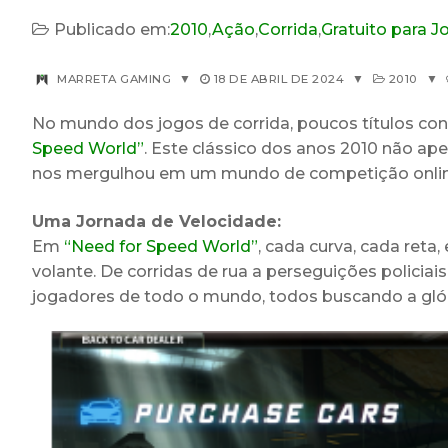
Publicado em:
2010
,
Ação
,
Corrida
,
Gratuito para J
MARRETA GAMING
▼
18 DE ABRIL DE 2024
▼
2010
▼
No mundo dos jogos de corrida, poucos títulos c
Speed World”
. Este clássico dos anos 2010 não ap
nos mergulhou em um mundo de competição online, 
Uma Jornada de Velocidade:
Em
“Need for Speed World”
, cada curva, cada reta
volante. De corridas de rua a perseguições policiai
jogadores de todo o mundo, todos buscando a glóri