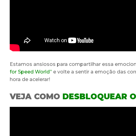
Estamos ansiosos para compartilhar essa emociona
for Speed World”
e volte a sentir a emoção das corr
hora de acelerar!
VEJA COMO
DESBLOQUEAR O