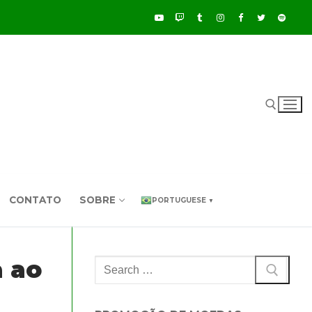
Pesquisar por:
CONTATO
SOBRE
PORTUGUESE
▼
a ao
Pesquisar
por: