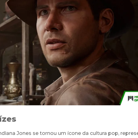
ízes
Indiana Jones se tornou um ícone da cultura pop, repre