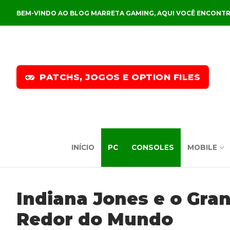
Pular
BEM-VINDO AO BLOG MARRETA GAMING, AQUI VOCÊ ENCONTR
para
o
conteúdo
PATCHS, JOGOS E OPTION FILES
INÍCIO
PC
CONSOLES
MOBILE
Indiana Jones e o Gra
Redor do Mundo