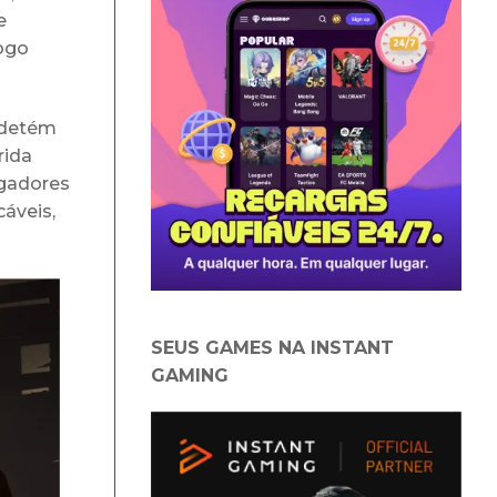
e
jogo
 detém
rida
ogadores
cáveis,
SEUS GAMES NA INSTANT
GAMING