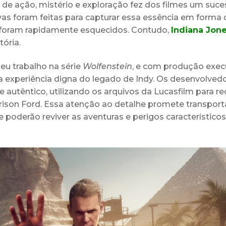
ta de ação, mistério e exploração fez dos filmes um suc
vas foram feitas para capturar essa essência em forma 
 foram rapidamente esquecidos. Contudo,
Indiana Jon
tória.
u trabalho na série
Wolfenstein
, e com produção exec
a experiência digna do legado de Indy. Os desenvolved
utêntico, utilizando os arquivos da Lucasfilm para rec
ison Ford. Essa atenção ao detalhe promete transport
poderão reviver as aventuras e perigos característico