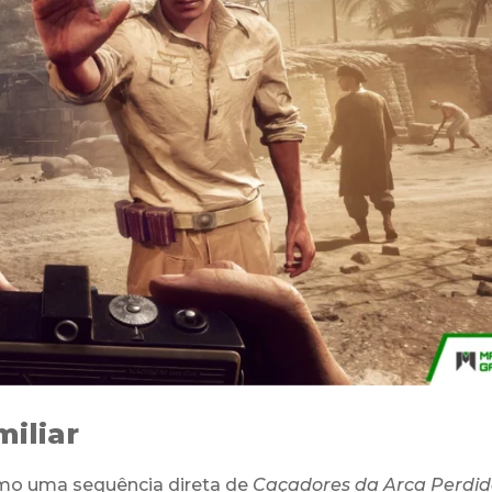
miliar
mo uma sequência direta de
Caçadores da Arca Perdi