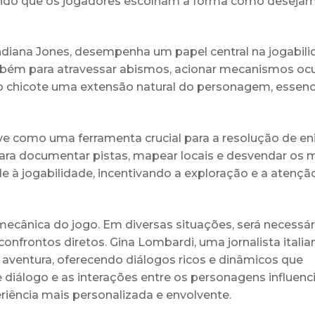
itindo que os jogadores escolham a forma como deseja
ndiana Jones, desempenha um papel central na jogabilid
mbém para atravessar abismos, acionar mecanismos ocu
 o chicote uma extensão natural do personagem, essenc
rve como uma ferramenta crucial para a resolução de e
para documentar pistas, mapear locais e desvendar os m
 à jogabilidade, incentivando a exploração e a atençã
ecânica do jogo. Em diversas situações, será necessár
confrontos diretos. Gina Lombardi, uma jornalista itali
aventura, oferecendo diálogos ricos e dinâmicos que
e diálogo e as interações entre os personagens influen
iência mais personalizada e envolvente.