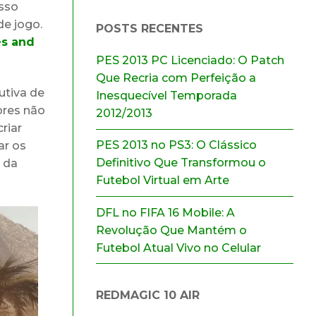
esso
de jogo.
POSTS RECENTES
es and
PES 2013 PC Licenciado: O Patch
Que Recria com Perfeição a
utiva de
Inesquecível Temporada
ores não
2012/2013
riar
PES 2013 no PS3: O Clássico
ar os
Definitivo Que Transformou o
s da
Futebol Virtual em Arte
DFL no FIFA 16 Mobile: A
Revolução Que Mantém o
Futebol Atual Vivo no Celular
REDMAGIC 10 AIR