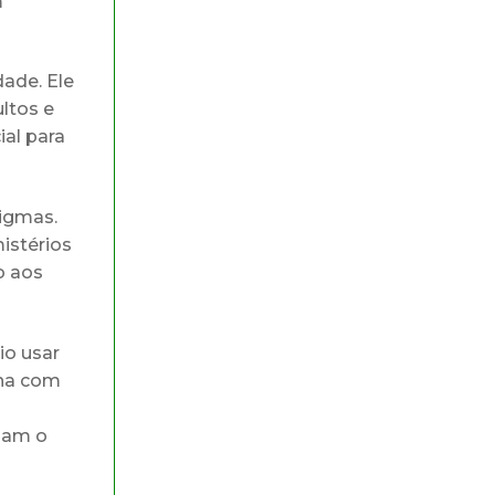
m
ade. Ele
ltos e
ial para
nigmas.
istérios
o aos
io usar
ana com
ciam o