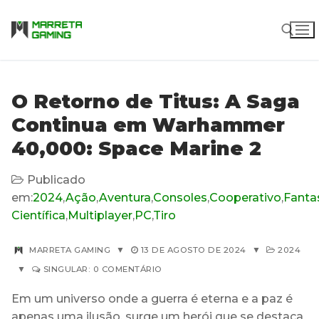
Pular
para
o
conteúdo
Pesquisar por:
O Retorno de Titus: A Saga
Continua em Warhammer
40,000: Space Marine 2
Publicado
em:
2024
,
Ação
,
Aventura
,
Consoles
,
Cooperativo
,
Fanta
Científica
,
Multiplayer
,
PC
,
Tiro
MARRETA GAMING
▼
13 DE AGOSTO DE 2024
▼
2024
▼
SINGULAR: 0 COMENTÁRIO
Em um universo onde a guerra é eterna e a paz é
apenas uma ilusão, surge um herói que se destaca