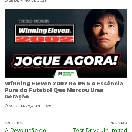
25 DE MAIO DE 2026
Winning Eleven 2002 no PS1: A Essência
Pura do Futebol Que Marcou Uma
Geração
30 DE MARÇO DE 2026
Navegação
ANTERIOR
PRÓXIMO
de
Post
Próximo
A Revolução do
Test Drive Unlimited